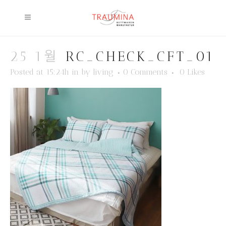
25 1월
RC_CHECK_CFT_01
Posted at 15:24h
in
by
living
0 Comments
0
Likes