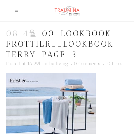
08 4월
00_LOOKBOOK
FROTTIER__LOOKBOOK
TERRY_PAGE_3
Posted at 16:29h
in
by
living
0 Comments
0
Likes