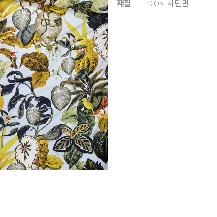
재질
100% 사틴면