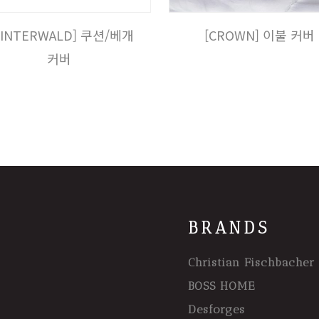
WINTERWALD] 쿠션/베개
[CROWN] 이불 커버
커버
BRANDS
Christian Fischbacher
BOSS HOME
Desforges